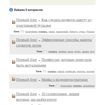
Найдено 6 материалов
Первый блог
Как сделать водяную ракету из
→
пластиковой бутылки
Теги:
эксперимент
,
техника
,
ракета
,
развлечения
,
природа
,
отдых
,
бутылка
Первый блог
Эффективные способы защиты
→
гаджетов летом
Теги:
техника
,
телефон
,
песок
,
отдых
,
защита
,
вода
Первый блог
Профессии, которые перестали
→
быть актуальными
Теги:
техника
,
работа
,
профессия
,
прогресс
,
история
Первый блог
Мифы о видеорегистраторах
→
Теги:
технологии
,
техника
,
автомобили
Первый блог
10 головоломок, решив
→
которые, вы разбогатеете