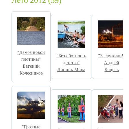
Лето 2012 (59)
"Дамба новой
"Беззаботность
"Заслужили!"
плотины"
детства"
Андрей
Евгений
Линник Мира
Кацель
Колесников
"Грозные