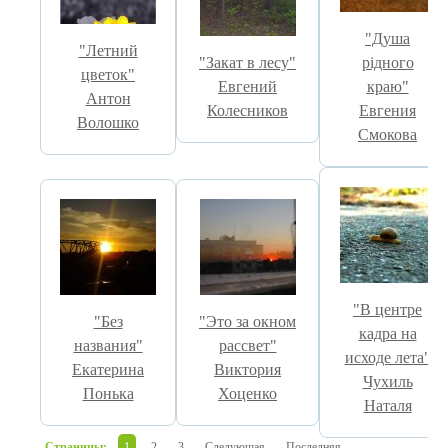
"Душа
"Летний
"Закат в лесу"
рідного
цветок"
Евгений
краю"
Антон
Колесников
Евгения
Волошко
Смокова
"В центре
"Без
"Это за окном
кадра на
названия"
рассвет"
исходе лета"
Екатерина
Виктория
Чухиль
Понька
Хоценко
Наталя
Страницы:
1
2
3
Следующая
Последняя