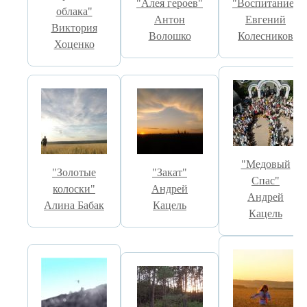
"Алея героев"
"Воспитание"
облака"
Антон
Евгений
Виктория
Волошко
Колесников
Хоценко
"Медовый
"Золотые
"Закат"
Спас"
колоски"
Андрей
Андрей
Алина Бабак
Кацель
Кацель