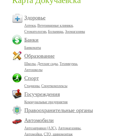
Карта Докучаевска
Здоровье
Аптеки
,
Ветеринарные клиники
,
Стоматологии
,
Больницы
,
Зоомагазины
Банки
Банкоматы
Образование
Школы
,
Детские сады
,
Техникумы
,
Автошколы
Спорт
Стадионы
,
Спорткомплексы
Госучреждения
Коммунальные предприятия
Правоохранительные органы
Автомобили
Автозаправки (АЗС)
,
Автомагазины
,
Автомойки
,
СТО, шиномонтаж