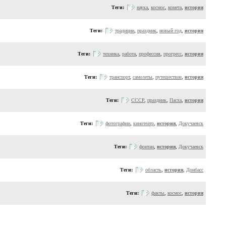
Теги:
наука
,
космос
,
комета
,
история
Теги:
традиции
,
праздник
,
новый год
,
история
Теги:
техника
,
работа
,
профессия
,
прогресс
,
история
Теги:
транспорт
,
самолеты
,
путешествие
,
история
Теги:
СССР
,
праздник
,
Пасха
,
история
Теги:
фотографии
,
кинотеатр
,
история
,
Докучаевск
Теги:
фонтан
,
история
,
Докучаевск
Теги:
область
,
история
,
Донбасс
Теги:
факты
,
космос
,
история