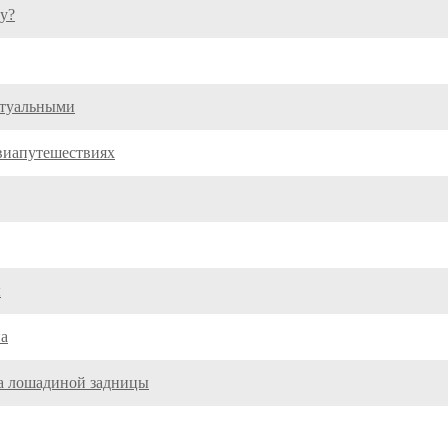
ду?
ктуальными
виапутешествиях
ы
на
ра лошадиной задницы