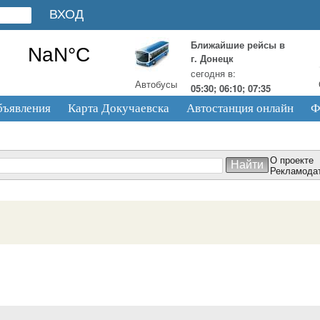
Ближайшие рейсы в
г. Донецк
сегодня в:
Автобусы
05:30; 06:10; 07:35
бъявления
Карта Докучаевска
Автостанция онлайн
Ф
О проекте
Рекламода