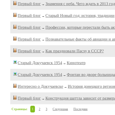
Первый блог
Знамения с неба. Чего ждать в 2013 го
→
Первый блог
Старый Новый год: история, традиции
→
Первый блог
Профессии, которые перестали быть а
→
Первый блог
Познавательные факты об авиации и а
→
Первый блог
Как праздновали Пасху в СССР?
→
Старый Докучаевск 1954
Кинотеатр
→
Старый Докучаевск 1954
Фонтан во дворе больниц
→
Интересно о Докучаевске
История донецкого регио
→
Первый блог
Конструкция шаттла зависит от разме
→
Страницы:
1
2
3
Следующая
Последняя