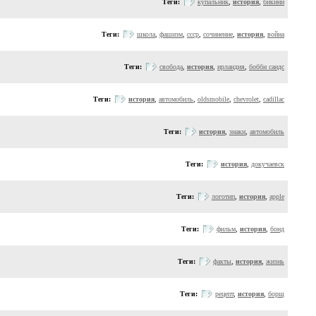
Теги:
купальник
,
история
,
бикини
Теги:
школа
,
фашизм
,
ссср
,
сочинение
,
история
,
война
Теги:
свобода
,
история
,
ирландия
,
бобби сандс
Теги:
история
,
автомобиль
,
oldsmobile
,
chevrolet
,
cadillac
Теги:
история
,
знаки
,
автомобиль
Теги:
история
,
докучаевск
Теги:
логотип
,
история
,
apple
Теги:
фильм
,
история
,
бонд
Теги:
факты
,
история
,
жизнь
Теги:
рецепт
,
история
,
борщ