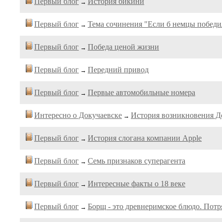
Первый блог
История бикини
→
Первый блог
Тема сочинения "Если б немцы победи
→
Первый блог
Победа ценой жизни
→
Первый блог
Передний привод
→
Первый блог
Первые автомобильные номера
→
Интересно о Докучаевске
История возникновения Д
→
Первый блог
История слогана компании Apple
→
Первый блог
Семь признаков суперагента
→
Первый блог
Интересные факты о 18 веке
→
Первый блог
Борщ - это древнеримское блюдо. Потр
→