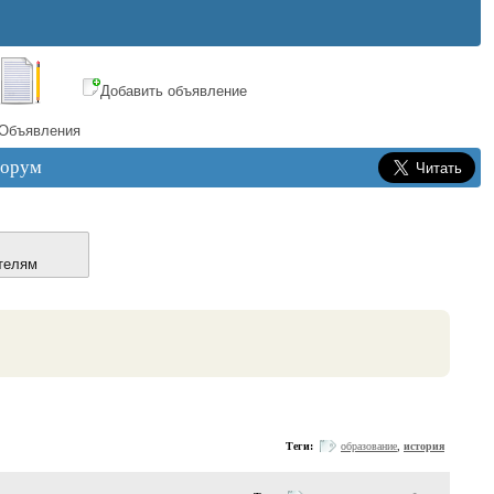
Добавить объявление
Объявления
орум
телям
Теги:
образование
,
история