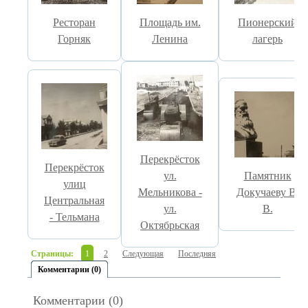
Ресторан
Площадь им.
Пионерский
Горняк
Ленина
лагерь
Перекрёсток
Перекрёсток
ул.
Памятник
улиц
Мельникова -
Докучаеву В.
Центральная
ул.
В.
- Тельмана
Октябрьская
Страницы:
1
2
Следующая
Последняя
Комментарии (0)
Комментарии (0)