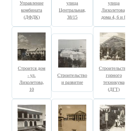
Управление
улица
улица
комбината
Центральная,
Лихолетова,
(ДФДК)
38/15
дома 4, 6 и 8
Строится дом
Строительство
- ул.
Строительство
горного
Лихолетова,
и развитие
техникума
10
(ДГТ)