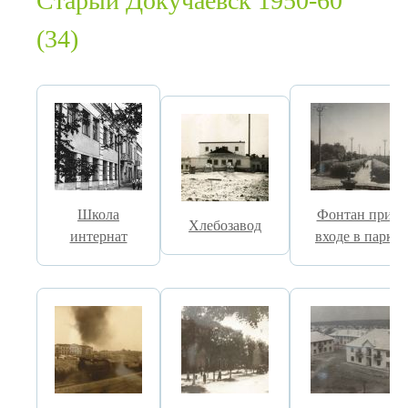
Старый Докучаевск 1950-60
(34)
Школа
Фонтан при
Хлебозавод
интернат
входе в парк