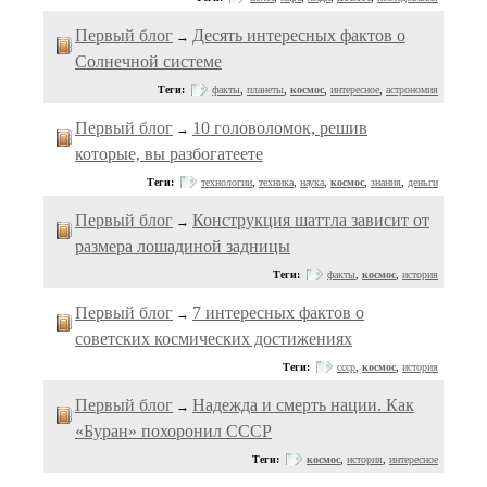
Первый блог
Десять интересных фактов о
→
Солнечной системе
Теги:
факты
,
планеты
,
космос
,
интересное
,
астрономия
Первый блог
10 головоломок, решив
→
которые, вы разбогатеете
Теги:
технологии
,
техника
,
наука
,
космос
,
знания
,
деньги
Первый блог
Конструкция шаттла зависит от
→
размера лошадиной задницы
Теги:
факты
,
космос
,
история
Первый блог
7 интересных фактов о
→
советских космических достижениях
Теги:
ссср
,
космос
,
история
Первый блог
Надежда и смерть нации. Как
→
«Буран» похоронил СССР
Теги:
космос
,
история
,
интересное