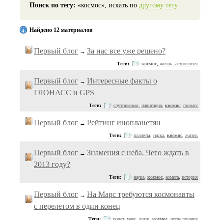
Поиск по тегу:
«космос», искать по
другому тегу
Найдено 12 материалов
Первый блог
За нас все уже решено?
→
Теги:
космос
,
жизнь
,
астрология
Первый блог
Интересные факты о
→
ГЛОНАСС и GPS
Теги:
спутниковая
,
навигация
,
космос
,
глонасс
Первый блог
Рейтинг инопланетян
→
Теги:
планеты
,
наука
,
космос
,
жизнь
Первый блог
Знамения с неба. Чего ждать в
→
2013 году?
Теги:
наука
,
космос
,
комета
,
история
Первый блог
На Марс требуются космонавты
→
с перелетом в один конец
Теги:
полет
,
марс
,
люди
,
космос
,
исследования