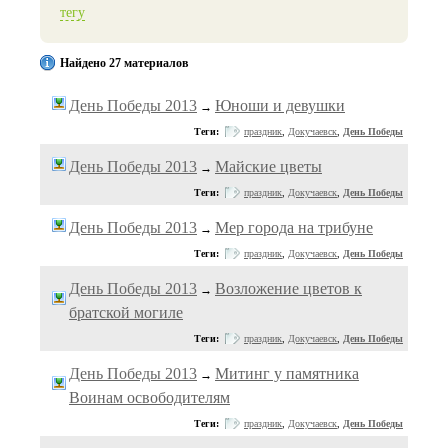
тегу
Найдено 27 материалов
День Победы 2013
Юноши и девушки
→
Теги:
праздник
,
Докучаевск
,
День Победы
День Победы 2013
Майские цветы
→
Теги:
праздник
,
Докучаевск
,
День Победы
День Победы 2013
Мер города на трибуне
→
Теги:
праздник
,
Докучаевск
,
День Победы
День Победы 2013
Возложение цветов к
→
братской могиле
Теги:
праздник
,
Докучаевск
,
День Победы
День Победы 2013
Митинг у памятника
→
Воинам освободителям
Теги:
праздник
,
Докучаевск
,
День Победы