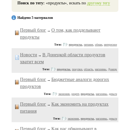
Поиск по тегу:
«продукты», искать по
другому тегу
Найдено 5 материалов
Первый блог
О том, как подделывают
→
продукты
Теги:
продукты
,
питание
,
обман
,
интересное
Новости
В Донецкой области продуктов
→
хватит всем
Теги:
продукты
,
покупки
,
область
,
магазины
,
Донецк
Первый блог
Бюджетные аналоги дорогих
→
продуктов
Теги:
экономия
,
рецепт
,
продукты
,
магазины
,
деньги
Первый блог
Как экономить на продуктах
→
питания
Теги:
экономия
,
продукты
,
магазины
,
деньги
Первый блог
Как нас обманывают в
→