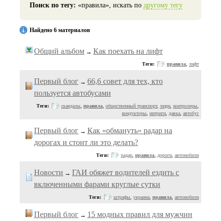
Поиск по тегу:
«правила», искать по
другому тегу
Найдено 6 материалов
Общий альбом
Как поехать на лифт
→
Теги:
правила
,
лифт
Первый блог
66,6 совет для тех, кто
→
пользуется автобусами
Теги:
скандалы
,
правила
,
общественный транспорт
,
люди
,
контролеры
,
кондукторы
,
интриги
,
давка
,
автобус
Первый блог
Как «обмануть» радар на
→
дорогах и стоит ли это делать?
Теги:
радар
,
правила
,
дороги
,
автомобили
Новости
ГАИ обяжет водителей ездить с
→
включенными фарами круглые сутки
Теги:
штрафы
,
украина
,
правила
,
автомобили
Первый блог
15 модных правил для мужчин
→