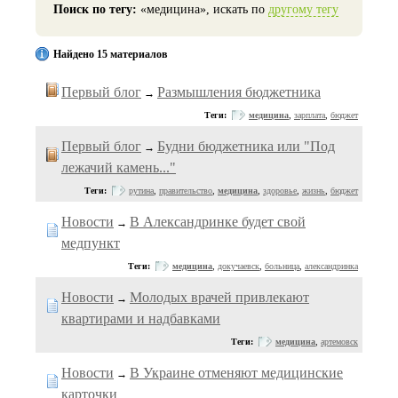
Поиск по тегу:
«медицина», искать по
другому тегу
Найдено 15 материалов
Первый блог
Размышления бюджетника
→
Теги:
медицина
,
зарплата
,
бюджет
Первый блог
Будни бюджетника или "Под
→
лежачий камень..."
Теги:
рутина
,
правительство
,
медицина
,
здоровье
,
жизнь
,
бюджет
Новости
В Александринке будет свой
→
медпункт
Теги:
медицина
,
докучаевск
,
больница
,
александринка
Новости
Молодых врачей привлекают
→
квартирами и надбавками
Теги:
медицина
,
артемовск
Новости
В Украине отменяют медицинские
→
карточки