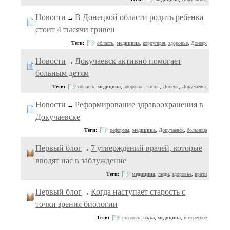
Новости
В Донецкой области родить ребенка
→
стоит 4 тысячи гривен
Теги:
область
,
медицина
,
коррупция
,
здоровье
,
Донецк
Новости
Докучаевск активно помогает
→
больным детям
Теги:
область
,
медицина
,
здоровье
,
жизнь
,
Донецк
,
Докучаевск
Новости
Реформирование здравоохранения в
→
Докучаевске
Теги:
реформы
,
медицина
,
Докучаевск
,
больница
Первый блог
7 утверждений врачей, которые
→
вводят нас в заблуждение
Теги:
медицина
,
люди
,
здоровье
,
врачи
Первый блог
Когда наступает старость с
→
точки зрения биологии
Теги:
старость
,
наука
,
медицина
,
интересное