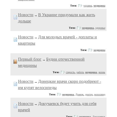
Теги:
украина
,
медицина
Новости
В Украине придумали как жить
→
дольше
Теги:
медицина
,
здоровье
Новости
Для молодых врачей - доплаты и
→
квартиры
Теги:
медицина
Первый блог
Будни отечественной
→
медицины
Теги:
старость
,
работа
,
медицина
,
жизнь
Новости
Донецкие врачи скоро подобреют -
→
им купят велосипеды
Теги:
медицина
,
Донецк
,
доктор
,
велосипед
Новости
Докучаевск будет учить для себя
→
врачей
Теги:
медицина
,
Докучаевск