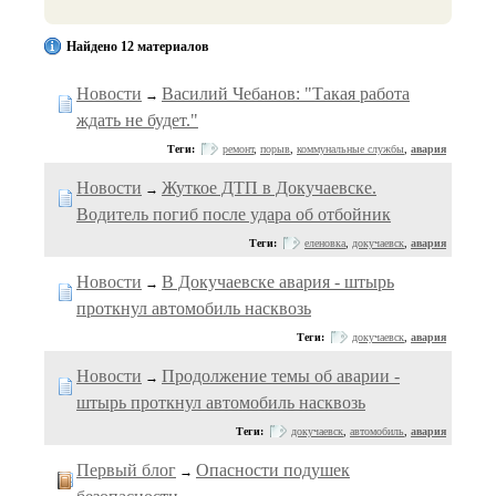
Найдено 12 материалов
Новости
Василий Чебанов: "Такая работа
→
ждать не будет."
Теги:
ремонт
,
порыв
,
коммунальные службы
,
авария
Новости
Жуткое ДТП в Докучаевске.
→
Водитель погиб после удара об отбойник
Теги:
еленовка
,
докучаевск
,
авария
Новости
В Докучаевске авария - штырь
→
проткнул автомобиль насквозь
Теги:
докучаевск
,
авария
Новости
Продолжение темы об аварии -
→
штырь проткнул автомобиль насквозь
Теги:
докучаевск
,
автомобиль
,
авария
Первый блог
Опасности подушек
→