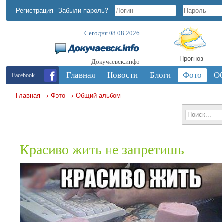
Регистрация
|
Забыли пароль?
Сегодня 08.08.2026
Прогноз
Докучаевск.инфо
Главная
Новости
Блоги
Фото
О
Facebook
Главная
→
Фото
→
Общий альбом
Красиво жить не запретишь