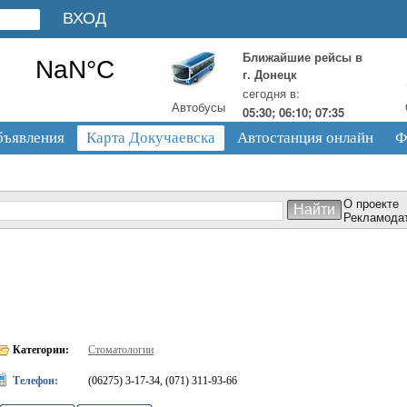
Ближайшие рейсы в
г. Донецк
сегодня в:
Автобусы
05:30; 06:10; 07:35
бъявления
Карта Докучаевска
Автостанция онлайн
Ф
О проекте
Рекламода
Категории:
Стоматологии
Телефон:
(06275) 3-17-34, (071) 311-93-66