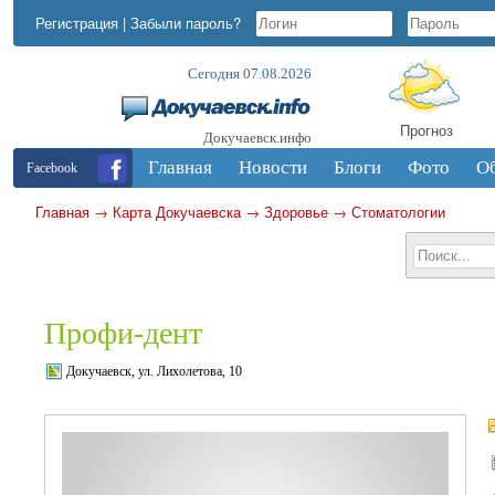
Регистрация
|
Забыли пароль?
Сегодня 07.08.2026
Прогноз
Докучаевск.инфо
Главная
Новости
Блоги
Фото
О
Facebook
Главная
→
Карта Докучаевска
→
Здоровье
→
Стоматологии
Профи-дент
Докучаевск, ул. Лихолетова, 10