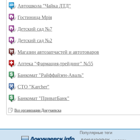
Автошкола "Чайка ЛТД"
Гостиница Мрiя
Детский сад №7
Детский сад №2
Магазин автозапчастей и автотоваров
Аптека "Фармация-трейдинг" №55
Банкомат "Райффайзен-Аваль"
СТО "Karcher"
Банкомат "ПриватБанк"
Все организации Докучаевска
Популярные теги
докучаевск