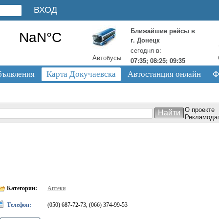
Ближайшие рейсы в
г. Донецк
сегодня в:
Автобусы
07:35; 08:25; 09:35
бъявления
Карта Докучаевска
Автостанция онлайн
Ф
О проекте
Рекламода
Категории:
Аптеки
Телефон:
(050) 687-72-73, (066) 374-99-53