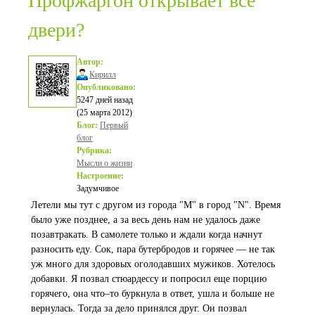
Профжаргон открывает все
двери?
Автор:
Кирилл
Опубликовано:
5247 дней назад
(25 марта 2012)
Блог:
Первый
блог
Рубрика:
Мысли о жизни
Настроение:
Задумчивое
Летели мы тут с другом из города "M" в город "N". Время
было уже позднее, а за весь день нам не удалось даже
позавтракать. В самолете только и ждали когда начнут
разносить еду. Сок, пара бутербродов и горячее — не так
уж много для здоровых оголодавших мужиков. Хотелось
добавки. Я позвал стюардессу и попросил еще порцию
горячего, она что–то буркнула в ответ, ушла и больше не
вернулась. Тогда за дело принялся друг. Он позвал