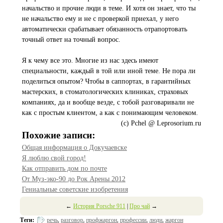
начальство и прочие люди в теме. И хотя он знает, что ты
не начальство ему и не с проверкой приехал, у него
автоматически срабатывает обязанность отрапортовать
точный ответ на точный вопрос.
Я к чему все это. Многие из нас здесь имеют
специальности, каждый в той или иной теме. Не пора ли
поделиться опытом? Чтобы в саппортах, в гарантийных
мастерских, в стоматологических клиниках, страховых
компаниях, да и вообще везде, с тобой разговаривали не
как с простым клиентом, а как с понимающим человеком.
(с) Pchel @ Leprosorium.ru
Похожие записи:
Общая информация о Докучаевске
Я люблю свой город!
Как отправить дом по почте
От Муз-эко-90 до Рок Арены 2012
Гениальные советские изобретения
←
История Porsche 911
|
Про чай
→
Теги:
речь
,
разговор
,
профжаргон
,
профессии
,
люди
,
жаргон