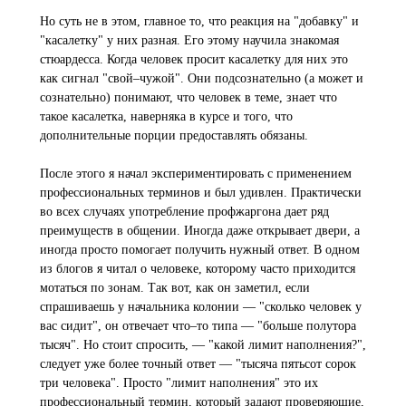
Но суть не в этом, главное то, что реакция на "добавку" и
"касалетку" у них разная. Его этому научила знакомая
стюардесса. Когда человек просит касалетку для них это
как сигнал "свой–чужой". Они подсознательно (а может и
сознательно) понимают, что человек в теме, знает что
такое касалетка, наверняка в курсе и того, что
дополнительные порции предоставлять обязаны.
После этого я начал экспериментировать с применением
профессиональных терминов и был удивлен. Практически
во всех случаях употребление профжаргона дает ряд
преимуществ в общении. Иногда даже открывает двери, а
иногда просто помогает получить нужный ответ. В одном
из блогов я читал о человеке, которому часто приходится
мотаться по зонам. Так вот, как он заметил, если
спрашиваешь у начальника колонии — "сколько человек у
вас сидит", он отвечает что–то типа — "больше полутора
тысяч". Но стоит спросить, — "какой лимит наполнения?",
следует уже более точный ответ — "тысяча пятьсот сорок
три человека". Просто "лимит наполнения" это их
профессиональный термин, который задают проверяющие,