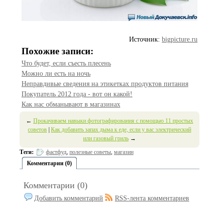
Источник:
bigpicture.ru
Похожие записи:
Что будет, если съесть плесень
Можно ли есть на ночь
Неправдивые сведения на этикетках продуктов питания
Покупатель 2012 года - вот он какой!
Как нас обманывают в магазинах
←
Прокачиваем навыки фотографирования с помощью 11 простых
советов
|
Как добавить запах дыма к еде, если у вас электрический
или газовый гриль
→
Теги:
фастфуд
,
полезные советы
,
магазин
Комментарии (0)
Комментарии (0)
Добавить комментарий
RSS-лента комментариев