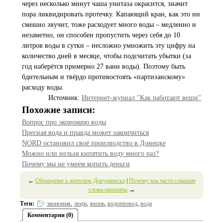
через несколько минут чаша унитаза окрасится, значит
пора ликвидировать протечку. Капающий кран, как это ни
смешно звучит, тоже расходует много воды – медленно и
незаметно, он способен пропустить через себя до 10
литров воды в сутки – несложно умножить эту цифру на
количество дней в месяце, чтобы подсчитать убытки (за
год наберётся примерно 27 ванн воды). Поэтому быть
бдительным и твёрдо противостоять «партизанскому»
расходу воды.
Источник:
Интернет-журнал "Как работают вещи"
Похожие записи:
Вопрос про экономию воды
Пресная вода и правда может закончиться
NORD остановил своё производство в Донецке
Можно или нельзя кипятить воду много раз?
Почему мы не умеем копить деньги
←
Обращение к жителям Докучаевска
|
Почему мы часто слышим
слова-паразиты
→
Теги:
экономия
,
люди
,
жизнь
,
водопровод
,
вода
Комментарии (0)