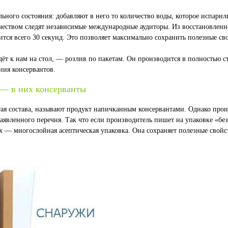
ьного состояния: добавляют в него то количество воды, которое испари
ачеством следят независимые международные аудиторы. Из восстановленн
ится всего 30 секунд. Это позволяет максимально сохранить полезные св
адёт к нам на стол, — розлив по пакетам. Он производится в полностью 
ния консервантов.
 — в них консерванты
тая состава, называют продукт напичканным консервантами. Однако прои
аявленного перечня. Так что если производитель пишет на упаковке «без 
х — многослойная асептическая упаковка. Она сохраняет полезные свойс