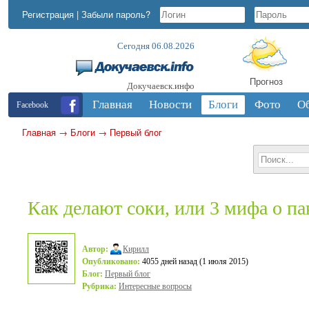
Регистрация
|
Забыли пароль?
Сегодня 06.08.2026
Прогноз
Докучаевск.инфо
Главная
Новости
Блоги
Фото
О
Facebook
Главная
→
Блоги
→
Первый блог
Как делают соки, или 3 мифа о п
Автор:
Кирилл
Опубликовано:
4055 дней назад (1 июля 2015)
Блог:
Первый блог
Рубрика:
Интересные вопросы