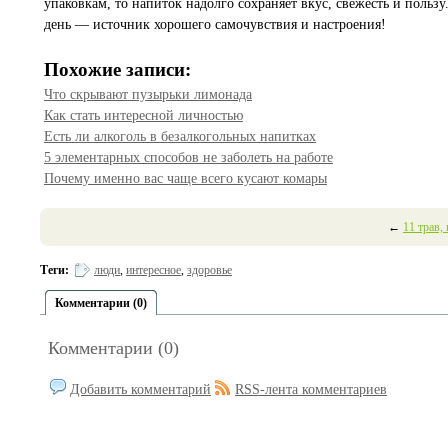
упаковкам, то напиток надолго сохраняет вкус, свежесть и польз
день — источник хорошего самочувствия и настроения!
Похожие записи:
Что скрывают пузырьки лимонада
Как стать интересной личностью
Есть ли алкоголь в безалкогольных напитках
5 элементарных способов не заболеть на работе
Почему именно вас чаще всего кусают комары
←
11 трав,
Теги:
люди
,
интересное
,
здоровье
Комментарии (0)
Комментарии (0)
Добавить комментарий
RSS-лента комментариев