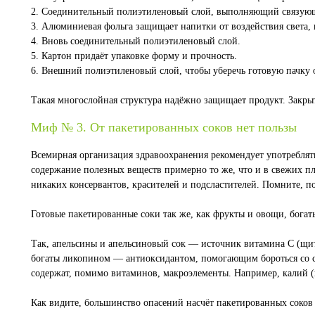
2. Соединительный полиэтиленовый слой, выполняющий связу
3. Алюминиевая фольга защищает напитки от воздействия света, в
4. Вновь соединительный полиэтиленовый слой.
5. Картон придаёт упаковке форму и прочность.
6. Внешний полиэтиленовый слой, чтобы уберечь готовую пачку о
Такая многослойная структура надёжно защищает продукт. Закры
Миф № 3. От пакетированных соков нет пользы
Всемирная организация здравоохранения рекомендует употреблят
содержание полезных веществ примерно то же, что и в свежих пло
никаких консервантов, красителей и подсластителей. Помните, по
Готовые пакетированные соки так же, как фрукты и овощи, богаты
Так, апельсины и апельсиновый сок — источник витамина С (щит
богаты ликопином — антиоксидантом, помогающим бороться со с
содержат, помимо витаминов, макроэлементы. Например, калий (
Как видите, большинство опасений насчёт пакетированных соков 