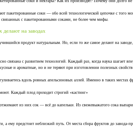
кетированные соки и нектары? Как их производят? Почему они долго не 
т пакетированные соки — обо всей технологической цепочке с того моме
й, связанных с пакетированными соками, не более чем мифы.
 делают на заводах
учившийся продукт натуральным. Но, если то же самое делают на заводе,
есно связана с развитием технологий. Каждый раз, когда наука шагает в
вкусные и ароматные, но и не теряют при изготовлении полезных свойств
огуливаетесь вдоль ровных апельсиновых аллей. Именно в таких местах ф
моют. Каждый плод проходит строгий «кастинг»
тжимают из них сок — всё до капельки. Из свежевыжатого сока выпарив
ти, а ему предстоит неблизкий путь. От места сбора фруктов до завода-