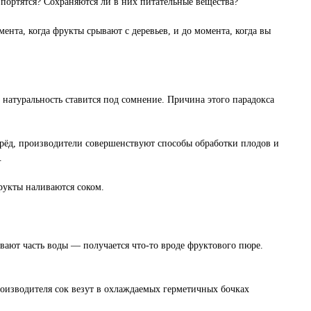
портятся? Сохраняются ли в них питательные вещества?
нта, когда фрукты срывают с деревьев, и до момента, когда вы
 натуральность ставится под сомнение. Причина этого парадокса
перёд, производители совершенствуют способы обработки плодов и
.
рукты наливаются соком.
ают часть воды — получается что-то вроде фруктового пюре.
производителя сок везут в охлаждаемых герметичных бочках