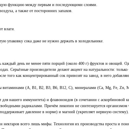
ющую функцию между первым и последующими слоями.
оздуха, а также от посторонних запахов.
т влаги.
тую упаковку сока даже не нужно держать в холодильнике.
ь каждый день не менее пяти порций (около 400 г) фруктов и овощей. 
дах. Серьёзные производители делают акцент на натуральности: только 
сле того как концентрированный сок привозят на завод, в него добавляю
 витаминами (А, В1, В2, В3, В6, В12, С), минералами (Ca, Mg, Fe, Zn, 
 для нашего иммунитета) и флавоноидов (в сочетании с аскорбиновой к
вободными радикалами. Причём ликопин не синтезируется организмом че
поддерживает давление в норме) и магний (укрепляет нервную систему).
и нектаров всего лишь мифы. Технология их производства проста и поня