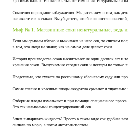
красивых пачках. Но нас охватывают сомнения. Натуральны ли па
Сомнения порождают заблуждения. Мы расскажем о том, как делаю
наливаете сок в стакан. Вы убедитесь, что большинство опасени
Миф № 1. Магазинные соки ненатуральные, ведь их
Если мы срываем яблоко и выжимаем из него сок, то считаем пол
в том, что люди не знают, как на самом деле делают соки.
История производства соков насчитывает не один десяток лет и т
хранения соков. Выпускаемые сегодня соки и нектары не только 
Представьте, что гуляете по роскошному яблоневому саду или пр
Самые спелые и красивые плоды аккуратно срывают и тщательно 
Отборные плоды измельчают и при помощи специального пресса о
Это так называемый концентрированный сок.
Зачем выпаривать жидкость? Просто в таком виде сок удобнее вез
сначала по морю, а потом автотранспортом.