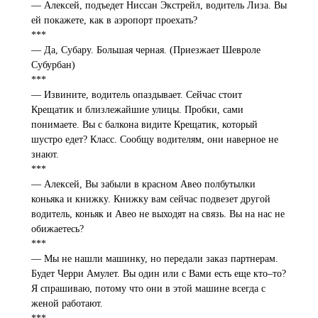
— Алексей, подъедет Ниссан Экстрейл, водитель Лиза. Вы
ей покажете, как в аэропорт проехать?
***
— Да, Субару. Большая черная. (Приезжает Шевроле
Субурбан)
***
— Извините, водитель опаздывает. Сейчас стоит
Крещатик и близлежайшие улицы. Пробки, сами
понимаете. Вы с балкона видите Крещатик, который
шустро едет? Класс. Сообщу водителям, они наверное не
знают.
***
— Алексей, Вы забыли в красном Авео полбутылки
коньяка и книжку. Книжку вам сейчас подвезет другой
водитель, коньяк и Авео не выходят на связь. Вы на нас не
обижаетесь?
***
— Мы не нашли машинку, но передали заказ партнерам.
Будет Черри Амулет. Вы один или с Вами есть еще кто–то?
Я спрашиваю, потому что они в этой машине всегда с
женой работают.