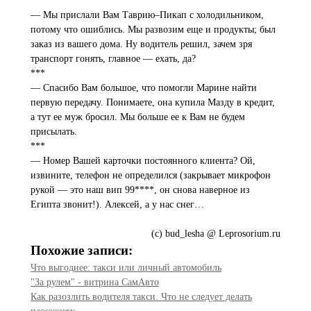
***
— Мы прислали Вам Таврию–Пикап с холодильником,
потому что ошиблись. Мы развозим еще и продукты; был
заказ из вашего дома. Ну водитель решил, зачем зря
транспорт гонять, главное — ехать, да?
***
— Спасибо Вам большое, что помогли Марине найти
первую передачу. Понимаете, она купила Мазду в кредит,
а тут ее муж бросил. Мы больше ее к Вам не будем
присылать.
***
— Номер Вашей карточки постоянного клиента? Ой,
извините, телефон не определился (закрывает микрофон
рукой — это наш вип 99****, он снова наверное из
Египта звонит!). Алексей, а у нас снег…
(с) bud_lesha @ Leprosorium.ru
Похожие записи:
Что выгоднее: такси или личный автомобиль
"За рулем" - витрина СамАвто
Как разозлить водителя такси. Что не следует делать