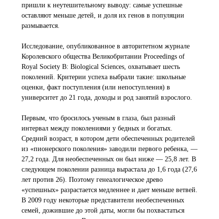
пришли к неутешительному выводу: самые успешные
оставляют меньше детей, и доля их генов в популяции
размывается.
Исследование, опубликованное в авторитетном журнале
Королевского общества Великобритании Proceedings of
Royal Society B: Biological Sciences, охватывает шесть
поколений. Критерии успеха выбрали такие: школьные
оценки, факт поступления (или непоступления) в
университет до 21 года, доходы и род занятий взрослого.
Первым, что бросилось ученым в глаза, был разный
интервал между поколениями у бедных и богатых.
Средний возраст, в котором дети обеспеченных родителей
из «пионерского поколения» заводили первого ребенка, —
27,2 года. Для необеспеченных он был ниже — 25,8 лет. В
следующем поколении разница вырастала до 1,6 года (27,6
лет против 26). Поэтому генеалогическое древо
«успешных» разрастается медленнее и дает меньше ветвей.
В 2009 году некоторые представители необеспеченных
семей, дожившие до этой даты, могли бы похвастаться