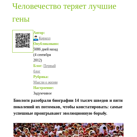
Человечество теряет лучшие
гены
Автор:
Кирилл
Опубликовано:
5086 дней назад
(4 сентября
2012)
Блог:
Первый
блог
Рубрика:
Мысли о жизни
Настроение:
Задумчивое
Биологи разобрали биографии 14 тысяч шведов и пяти
поколений их потомков, чтобы констатировать: самые
успешные проигрывают эволюционную борьбу.