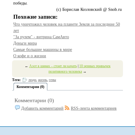
победы.
(c) Борислав Козловский @ Snob.ru
Похожие записи:
Что уничтожил человек на планете Земля за последние 50
лет
"За рулем" - витрина СамАвто
Деньги мира
Самые большие машины в мире
О кофе и о жизни
←
Азот в шинах – стоит ли качать
|
10 ценных привычек
позитивного человека
→
Теги:
люди
,
жизнь
,
гены
Комментарии (0)
Комментарии (0)
Добавить комментарий
RSS-лента комментариев