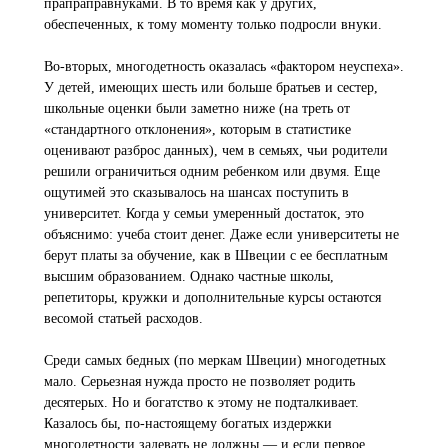
прапраправнуками. В то время как у других,
обеспеченных, к тому моменту только подросли внуки.
Во-вторых, многодетность оказалась «фактором неуспеха».
У детей, имеющих шесть или больше братьев и сестер,
школьные оценки были заметно ниже (на треть от
«стандартного отклонения», которым в статистике
оценивают разброс данных), чем в семьях, чьи родители
решили ограничиться одним ребенком или двумя. Еще
ощутимей это сказывалось на шансах поступить в
университет. Когда у семьи умеренный достаток, это
объяснимо: учеба стоит денег. Даже если университеты не
берут платы за обучение, как в Швеции с ее бесплатным
высшим образованием. Однако частные школы,
репетиторы, кружки и дополнительные курсы остаются
весомой статьей расходов.
Среди самых бедных (по меркам Швеции) многодетных
мало. Серьезная нужда просто не позволяет родить
десятерых. Но и богатство к этому не подталкивает.
Казалось бы, по-настоящему богатых издержки
многодетности задевать не должны — и если первое