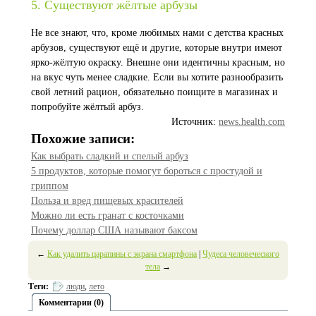
5. Существуют жёлтые арбузы
Не все знают, что, кроме любимых нами с детства красных
арбузов, существуют ещё и другие, которые внутри имеют
ярко-жёлтую окраску. Внешне они идентичны красным, но
на вкус чуть менее сладкие. Если вы хотите разнообразить
свой летний рацион, обязательно поищите в магазинах и
попробуйте жёлтый арбуз.
Источник:
news.health.com
Похожие записи:
Как выбрать сладкий и спелый арбуз
5 продуктов, которые помогут бороться с простудой и
гриппом
Польза и вред пищевых красителей
Можно ли есть гранат с косточками
Почему доллар США называют баксом
←
Как удалить царапины с экрана смартфона
|
Чудеса человеческого
тела
→
Теги:
люди
,
лето
Комментарии (0)